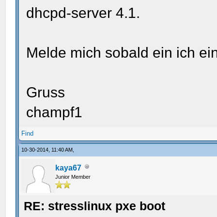
dhcpd-server 4.1.
Melde mich sobald ein ich ei
Gruss
champf1
Find
10-30-2014, 11:40 AM,
kaya67
Junior Member
RE: stresslinux pxe boot