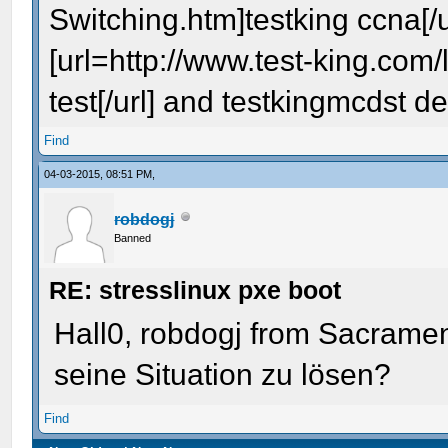
Switching.htm]testking ccna[/
[url=http://www.test-king.com
test[/url] and testkingmcdst d
Find
04-03-2015, 08:51 PM,
robdogj
Banned
RE: stresslinux pxe boot
Hall0, robdogj from Sacramen
seine Situation zu lösen?
Find