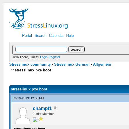
Portal
Search
Calendar
Help
Hello There, Guest!
Login
Register
Stresslinux community
›
Stresslinux German
›
Allgemein
stresslinux pxe boot
stresslinux pxe boot
03-19-2013, 12:58 PM,
champf1
Junior Member
stresslinux pxe boot