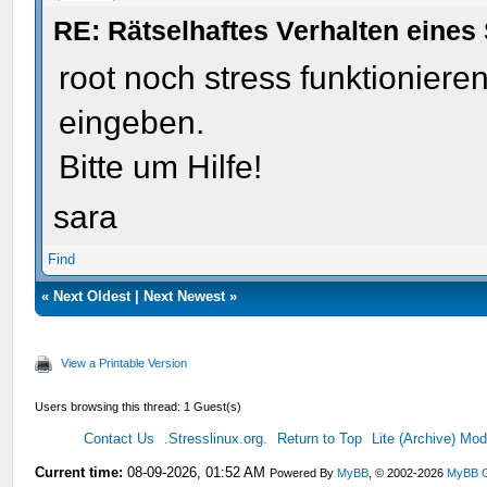
RE: Rätselhaftes Verhalten eines 
root noch stress funktionieren
eingeben.
Bitte um Hilfe!
sara
Find
«
Next Oldest
|
Next Newest
»
View a Printable Version
Users browsing this thread: 1 Guest(s)
Contact Us
.Stresslinux.org.
Return to Top
Lite (Archive) Mo
Current time:
08-09-2026, 01:52 AM
Powered By
MyBB
, © 2002-2026
MyBB 