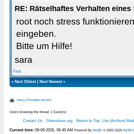
RE: Rätselhaftes Verhalten eines 
root noch stress funktionieren
eingeben.
Bitte um Hilfe!
sara
Find
«
Next Oldest
|
Next Newest
»
View a Printable Version
Users browsing this thread: 1 Guest(s)
Contact Us
.Stresslinux.org.
Return to Top
Lite (Archive) Mo
Current time:
08-09-2026, 06:40 AM
Powered By
MyBB
, © 2002-2026
MyBB 